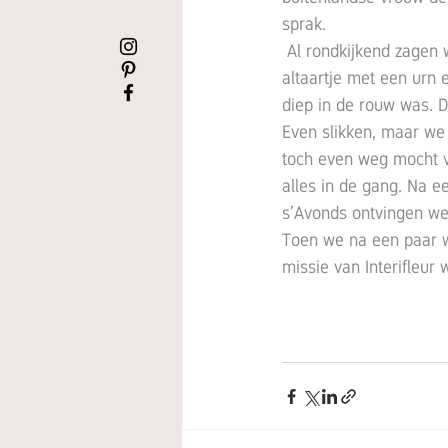
sprak.
 Al rondkijkend zagen we een woonkamer met een overvloed aan spullen, maar oh, ook een 
altaartje met een urn 
diep in de rouw was. 
Even slikken, maar we 
toch even weg mocht v
alles in de gang. Na e
s’Avonds ontvingen we 
Toen we na een paar w
missie van Interifleur