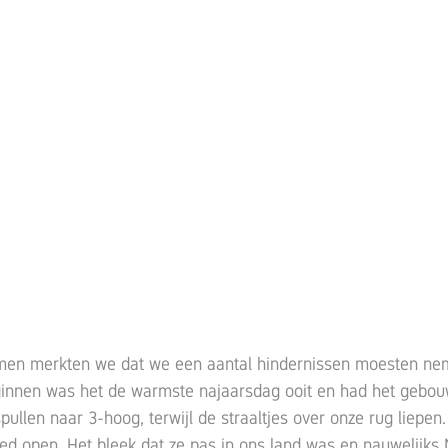
omen merkten we dat we een aantal hindernissen moesten ne
ginnen was het de warmste najaarsdag ooit en had het gebouw
ullen naar 3-hoog, terwijl de straaltjes over onze rug liepen.
ed open. Het bleek dat ze pas in ons land was en nauwelijks