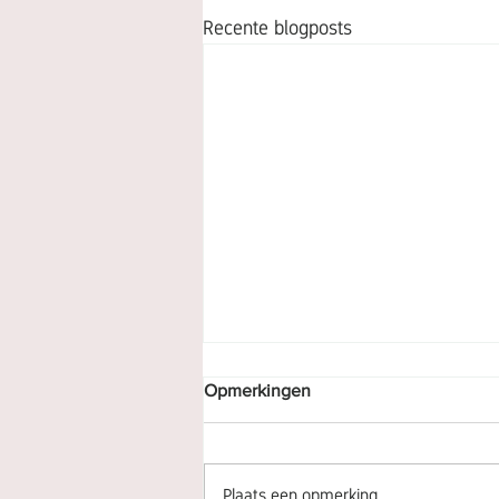
Recente blogposts
Opmerkingen
Fotobehang
Plaats een opmerking...