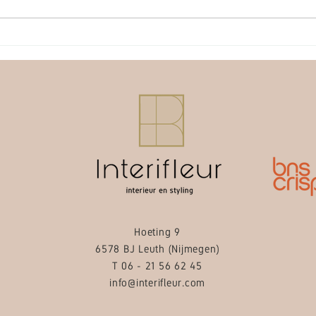
XXX uit Amsterdam
Hoeting 9
6578 BJ Leuth (Nijmegen)
T 06 - 21 56 62 45
info@interifleur.com