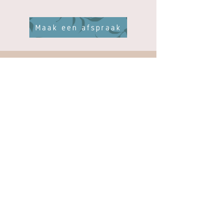
Maak een afspraak
Hoeting 9
6578 BJ Leuth (Nijmegen)
T 06 - 21 56 62 45
info@interifleur.com